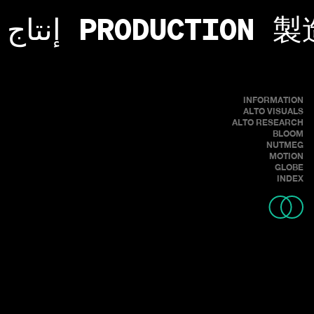
إنتاج
PRODUCTION
製
INFORMATION
ALTO VISUALS
ALTO RESEARCH
BLOOM
NUTMEG
MOTION
GLOBE
INDEX